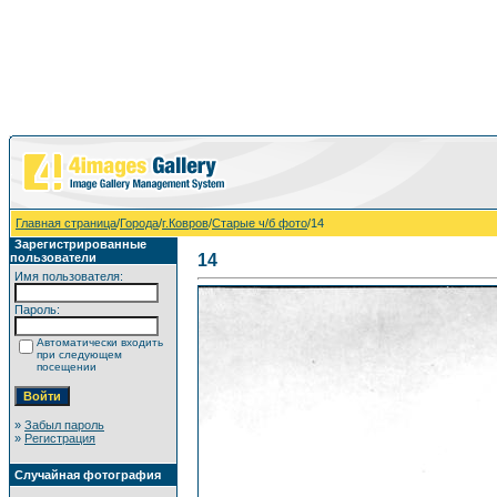
Главная страница
/
Города
/
г.Ковров
/
Старые ч/б фото
/14
Зарегистрированные
пользователи
14
Имя пользователя:
Пароль:
Автоматически входить
при следующем
посещении
»
Забыл пароль
»
Регистрация
Случайная фотография