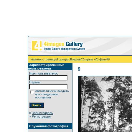
Главная страница
/
Города
/
г.Ковров
/
Старые ч/б фото
/9
Зарегистрированные
пользователи
9
Имя пользователя:
Пароль:
Автоматически входить
при следующем
посещении
»
Забыл пароль
»
Регистрация
Случайная фотография