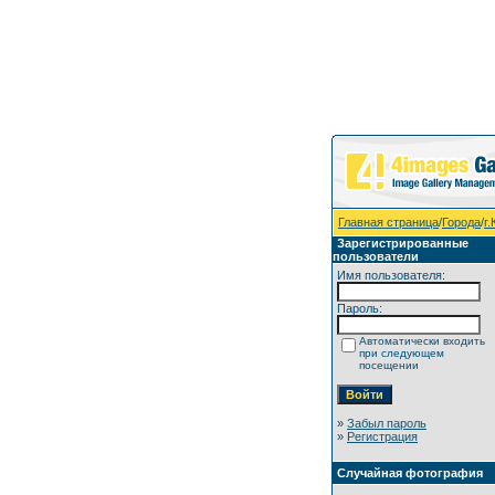
Главная страница
/
Города
/
г
Зарегистрированные
пользователи
Имя пользователя:
Пароль:
Автоматически входить
при следующем
посещении
»
Забыл пароль
»
Регистрация
Случайная фотография