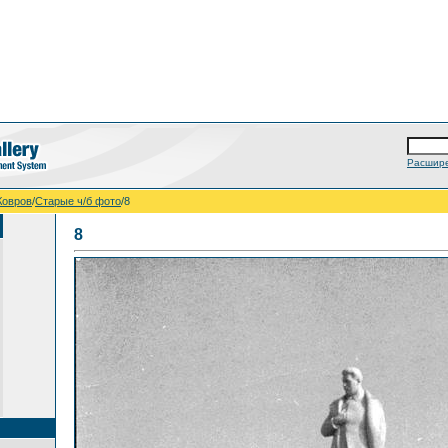
Расшире
.Ковров
/
Старые ч/б фото
/8
8