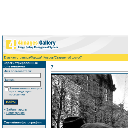
Главная страница
/
Города
/
г.Ковров
/
Старые ч/б фото
/7
Зарегистрированные
пользователи
7
Имя пользователя:
Пароль:
Автоматически входить
при следующем
посещении
»
Забыл пароль
»
Регистрация
Случайная фотография