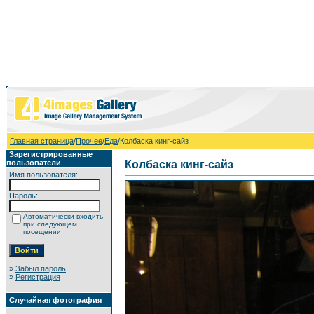
Главная страница
/
Прочее
/
Еда
/Колбаска кинг-сайз
Зарегистрированные
пользователи
Колбаска кинг-сайз
Имя пользователя:
Пароль:
Автоматически входить
при следующем
посещении
»
Забыл пароль
»
Регистрация
Случайная фотография