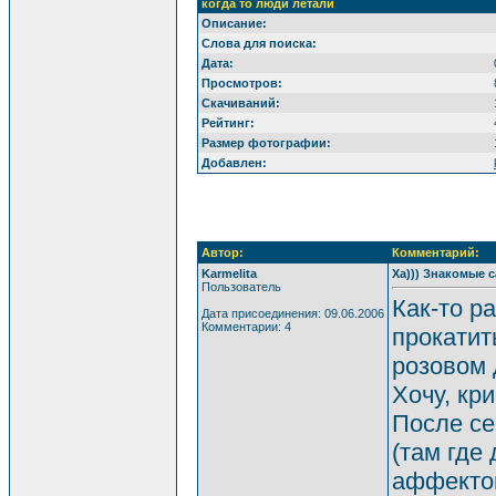
когда то люди летали
Описание:
Слова для поиска:
Дата:
Просмотров:
Скачиваний:
Рейтинг:
Размер фотографии:
Добавлен:
Автор:
Комментарий:
Karmelita
Ха))) Знакомые с
Пользователь
Как-то р
Дата присоединения: 09.06.2006
Комментарии: 4
прокатит
розовом 
Хочу, кри
После се
(там где
аффектом