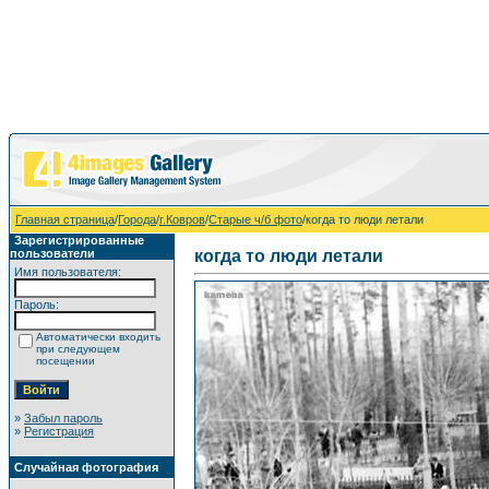
Главная страница
/
Города
/
г.Ковров
/
Старые ч/б фото
/когда то люди летали
Зарегистрированные
пользователи
когда то люди летали
Имя пользователя:
Пароль:
Автоматически входить
при следующем
посещении
»
Забыл пароль
»
Регистрация
Случайная фотография