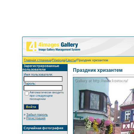
Главная страница
/
Природа
/
Цветы
/Праздник хризантем
Зарегистрированные
пользователи
Праздник хризантем
Имя пользователя:
Пароль:
Автоматически входить
при следующем
посещении
»
Забыл пароль
»
Регистрация
Случайная фотография