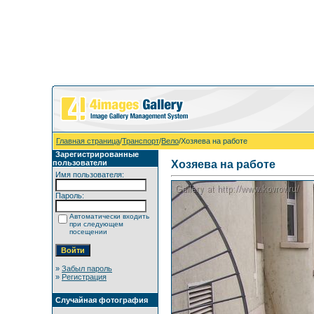
Главная страница
/
Транспорт
/
Вело
/Хозяева на работе
Зарегистрированные
пользователи
Хозяева на работе
Имя пользователя:
Пароль:
Автоматически входить
при следующем
посещении
»
Забыл пароль
»
Регистрация
Случайная фотография