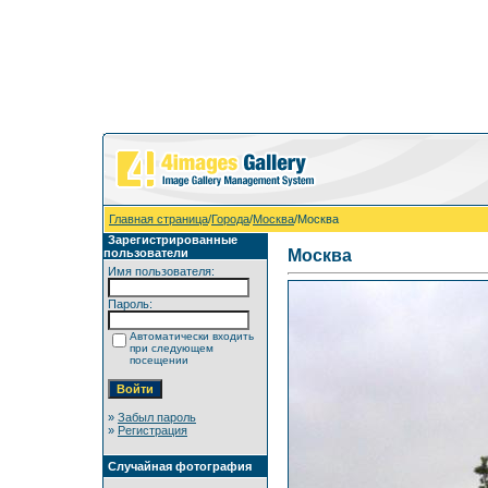
Главная страница
/
Города
/
Москва
/Москва
Зарегистрированные
пользователи
Москва
Имя пользователя:
Пароль:
Автоматически входить
при следующем
посещении
»
Забыл пароль
»
Регистрация
Случайная фотография