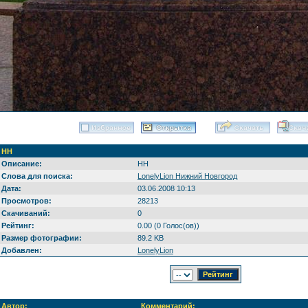
НН
Описание:
НН
Слова для поиска:
LonelyLion Нижний Новгород
Дата:
03.06.2008 10:13
Просмотров:
28213
Скачиваний:
0
Рейтинг:
0.00 (0 Голос(ов))
Размер фотографии:
89.2 KB
Добавлен:
LonelyLion
Автор:
Комментарий: