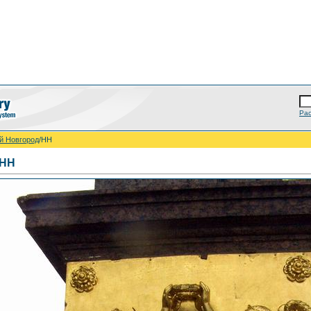
Ра
й Новгород
/НН
НН