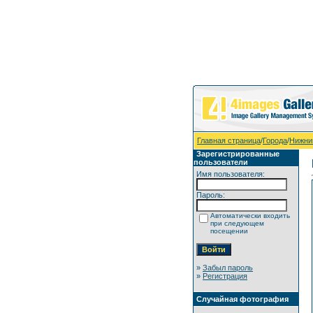
Главная страница
/
Города
/
Нижни
Зарегистрированные
пользователи
Имя пользователя:
Пароль:
Автоматически входить
при следующем
посещении
»
Забыл пароль
»
Регистрация
Случайная фотография