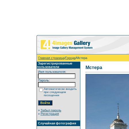
Главная страница
/
Города
/Мстера
Зарегистрированные
пользователи
Мстера
Имя пользователя:
Пароль:
Автоматически входить
при следующем
посещении
»
Забыл пароль
»
Регистрация
Случайная фотография