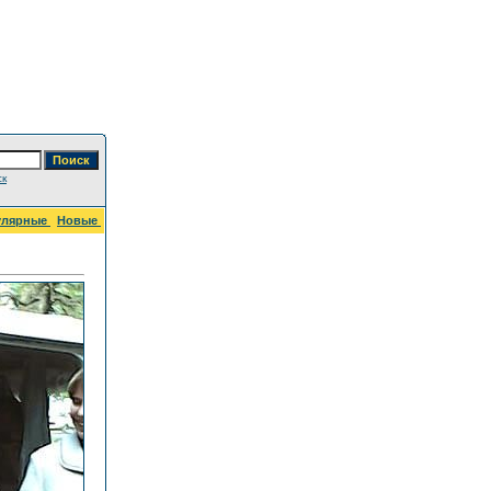
ск
улярные
Новые