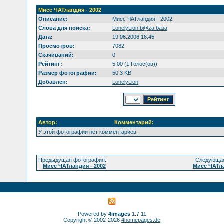
Мисс ЧАТландия - 2002
Описание:
Мисс ЧАТландия - 2002
Слова для поиска:
LonelyLion b@za база
Дата:
19.06.2006 16:45
Просмотров:
7082
Скачиваний:
0
Рейтинг:
5.00 (1 Голос(ов))
Размер фотографии:
50.3 KB
Добавлен:
LonelyLion
Автор:
Комментарий:
У этой фотографии нет комментариев.
Предыдущая фотография:
Следующая
Мисс ЧАТландия - 2002
Мисс ЧАТла
Powered by
4images
1.7.11
Copyright © 2002-2026
4homepages.de