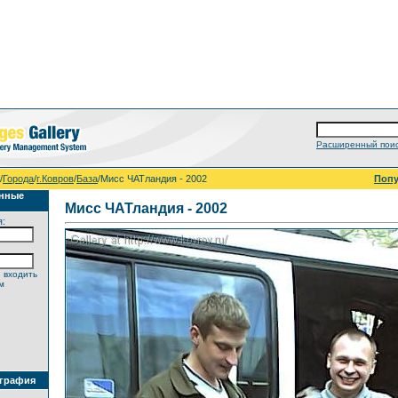
Расширенный пои
/
Города
/
г.Ковров
/
База
/Мисс ЧАТландия - 2002
Поп
анные
Мисс ЧАТландия - 2002
я:
 входить
м
ография