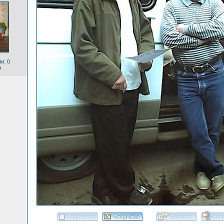
и: 0
a