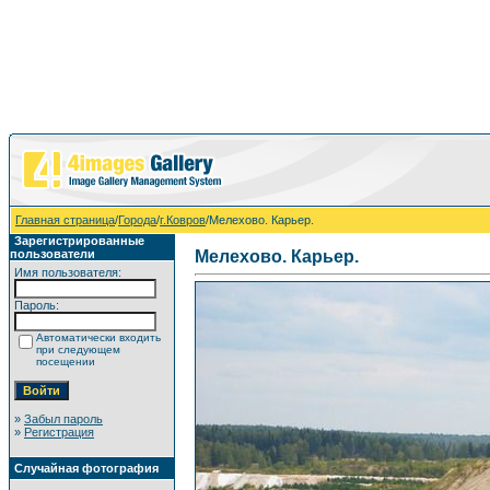
Главная страница
/
Города
/
г.Ковров
/Мелехово. Карьер.
Зарегистрированные
пользователи
Мелехово. Карьер.
Имя пользователя:
Пароль:
Автоматически входить
при следующем
посещении
»
Забыл пароль
»
Регистрация
Случайная фотография