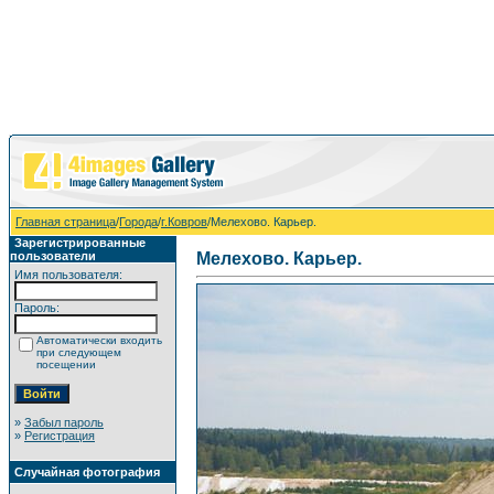
Главная страница
/
Города
/
г.Ковров
/Мелехово. Карьер.
Зарегистрированные
пользователи
Мелехово. Карьер.
Имя пользователя:
Пароль:
Автоматически входить
при следующем
посещении
»
Забыл пароль
»
Регистрация
Случайная фотография