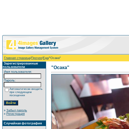
Главная страница
/
Прочее
/
Еда
/"Осака"
Зарегистрированные
пользователи
"Осака"
Имя пользователя:
Пароль:
Автоматически входить
при следующем
посещении
»
Забыл пароль
»
Регистрация
Случайная фотография