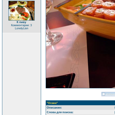
К пиву
Комментарии: 3
LonelyLion
"Осака"
Описание:
Слова для поиска: