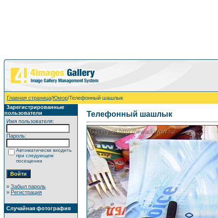
Главная страница
/
Юмор
/Телефонный шашлык
Зарегистрированные
пользователи
Телефонный шашлык
Имя пользователя:
Пароль:
Автоматически входить
при следующем
посещении
»
Забыл пароль
»
Регистрация
Случайная фотография