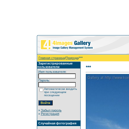
Главная страница
/
Природа
/***
Зарегистрированные
пользователи
***
Имя пользователя:
Пароль:
Автоматически входить
при следующем
посещении
»
Забыл пароль
»
Регистрация
Случайная фотография