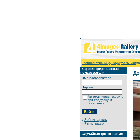
Главная страница
/
Люди
/
Мальчики
/Д
Зарегистрированные
пользователи
До
Имя пользователя:
Пароль:
Автоматически входить
при следующем
посещении
»
Забыл пароль
»
Регистрация
Случайная фотография