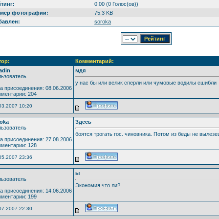
тинг:
0.00 (0 Голос(ов))
змер фотографии:
75.3 KB
бавлен:
soroka
тор:
Комментарий:
adin
мдя
ьзователь
у нас бы или велик сперли или чумовые водилы сшибли
а присоединения: 08.06.2006
ментарии: 204
03.2007 10:20
oka
Здесь
ьзователь
боятся трогать гос. чиновника. Потом из беды не вылез
а присоединения: 27.08.2006
ментарии: 128
05.2007 23:36
ы
ьзователь
Экономия что ли?
а присоединения: 14.06.2006
ментарии: 199
07.2007 22:30