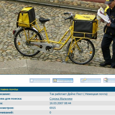
ставка почты
исание:
Так работает Дойче Пост ( Немецкая почта)
ова для поиска:
Сорока Мальчики
а:
16.03.2007 08:44
осмотров:
6915
ачиваний:
0