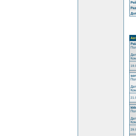
Рей
Ра
До
Ав
Pal
Пол
Дат
Ком
19.
sor
Пол
Дат
Ком
21.
kkk
Пол
Дат
Ком
29.