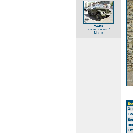
уазик
Комментарии: 1
Martin
До
Оп
Сл
Дат
Пр
Ск