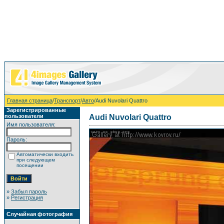
Главная страница
/
Транспорт
/
Авто
/Audi Nuvolari Quattro
Зарегистрированные
пользователи
Audi Nuvolari Quattro
Имя пользователя:
Пароль:
Автоматически входить
при следующем
посещении
»
Забыл пароль
»
Регистрация
Случайная фотография