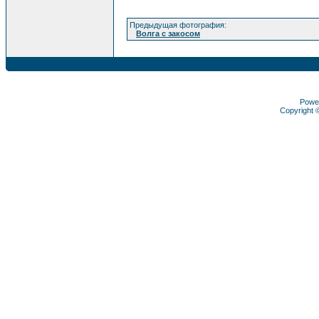
Предыдущая фотография:
Волга с закосом
Powe
Copyright