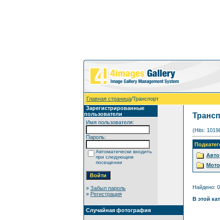
Главная страница
/Транспорт
Зарегистрированные
пользователи
Транс
Имя пользователя:
(Hits: 1019
Пароль:
Подкатег
Автоматически входить
Авто
при следующем
посещении
Мото
Найдено: 0
»
Забыл пароль
»
Регистрация
В этой ка
Случайная фотография