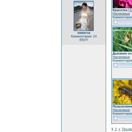
Красотка
(
T
Насекомые
Комментарии
невеста
Комментарии: 24
ENVY
Дыхание ос
Насекомые
Комментарии
Позолочен
Насекомые
Комментарии
1
2
»
После