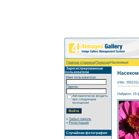
Главная страница
/
Природа
/Насекомые
Зарегистрированные
пользователи
Насеко
Имя пользователя:
(Hits: 350131)
Пароль:
Найдено: 19 ф
Автоматически входить
при следующем
посещении
»
Забыл пароль
»
Регистрация
Случайная фотография