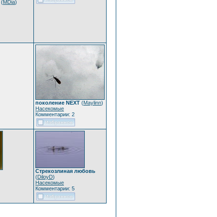
(
MDia
)
поколение NEXT
(
Maylinn
)
Насекомые
Комментарии: 2
Стрекозлиная любовь
(
DiloyD
)
Насекомые
Комментарии: 5