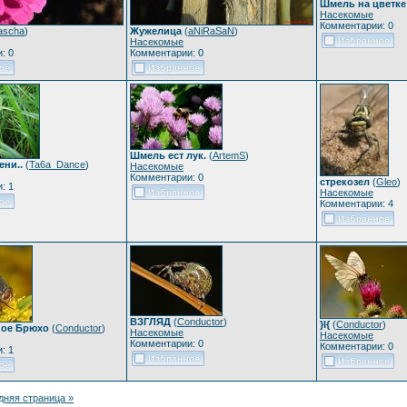
Шмель на цветке
Насекомые
Комментарии: 0
ascha
)
Жужелица
(
aNiRaSaN
)
Насекомые
: 0
Комментарии: 0
Шмель ест лук.
(
ArtemS
)
ени..
(
Ta6a_Dance
)
Насекомые
Комментарии: 0
стрекозел
(
Gleo
)
: 1
Насекомые
Комментарии: 4
ВЗГЛЯД
(
Conductor
)
}I{
(
Conductor
)
ное Брюхо
(
Conductor
)
Насекомые
Насекомые
Комментарии: 0
Комментарии: 0
: 1
дняя страница »