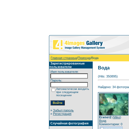
Главная страница
/
Природа
/Вода
Зарегистрированные
пользователи
Вода
Имя пользователя:
(Hits: 350895)
Пароль:
Найдено: 34 фотограф
Автоматически входить
при следующем
посещении
»
Забыл пароль
»
Регистрация
Египет2
(
Mike
)
Вода
Случайная фотография
Комментарии: 0