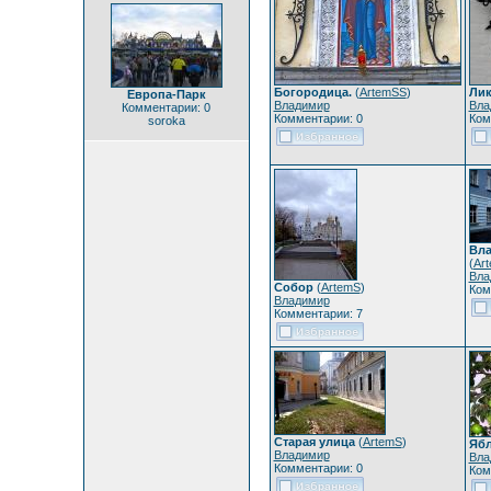
Богородица.
(
ArtemSS
)
Ли
Европа-Парк
Владимир
Вла
Комментарии: 0
Комментарии: 0
Ком
soroka
Вла
(
Ar
Вла
Собор
(
ArtemS
)
Ком
Владимир
Комментарии: 7
Старая улица
(
ArtemS
)
Ябл
Владимир
Вла
Комментарии: 0
Ком