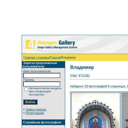
Главная страница
/
Города
/Владимир
Зарегистрированные
пользователи
Владимир
Имя пользователя:
(Hits: 871136)
Пароль:
Найдено: 93 фотографий 8 страницах. П
Автоматически входить
при следующем
посещении
»
Забыл пароль
»
Регистрация
Случайная фотография