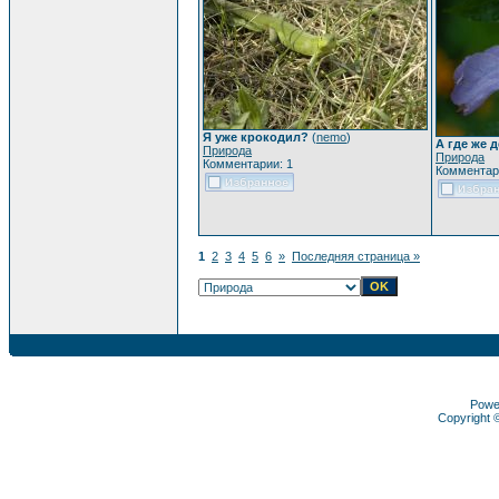
Я уже крокодил?
(
nemo
)
А где же 
Природа
Природа
Комментарии: 1
Комментар
1
2
3
4
5
6
»
Последняя страница »
Powe
Copyright