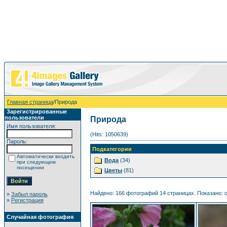
Главная страница
/Природа
Зарегистрированные
пользователи
Природа
Имя пользователя:
(Hits: 1050639)
Пароль:
Подкатегории
Автоматически входить
Вода
(34)
при следующем
посещении
Цветы
(81)
Найдено: 166 фотографий 14 страницах. Показано: с 
»
Забыл пароль
»
Регистрация
Случайная фотография