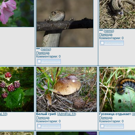
***
(
nemo
)
Природа
Комментарии: 0
***
(
nemo
)
Природа
Комментарии: 0
aL33
)
Белый гриб
(
AdmiRaL33
)
Гусеница отдыхает
(
A
Природа
Природа
Комментарии: 0
Комментарии: 0