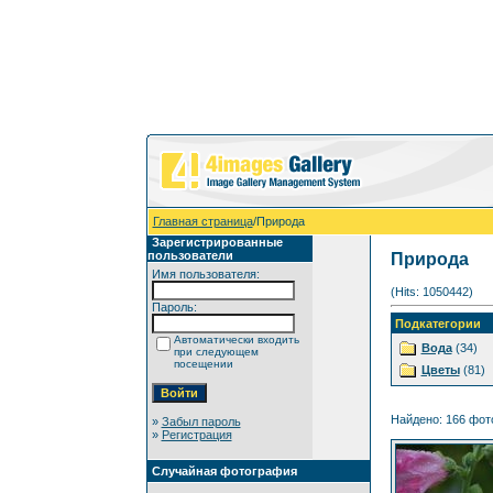
Главная страница
/Природа
Зарегистрированные
пользователи
Природа
Имя пользователя:
(Hits: 1050442)
Пароль:
Подкатегории
Автоматически входить
Вода
(34)
при следующем
посещении
Цветы
(81)
Найдено: 166 фото
»
Забыл пароль
»
Регистрация
Случайная фотография