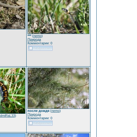
***
(
nemo
)
Природа
Комментарии: 0
после дождя
(
nemo
)
Природа
dmiRaL33
)
Комментарии: 0