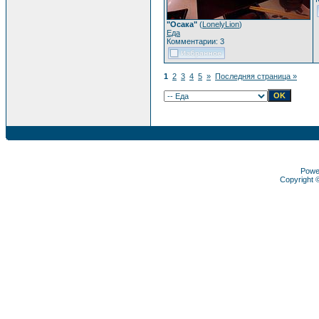
"Осака"
(
LonelyLion
)
Еда
Комментарии: 3
1
2
3
4
5
»
Последняя страница »
Powe
Copyright