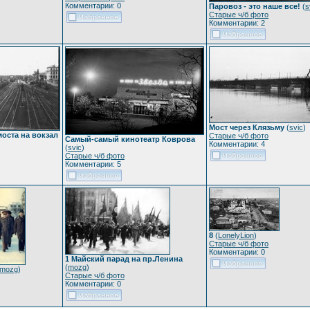
Комментарии: 0
Паровоз - это наше все!
(
s
Старые ч/б фото
Комментарии: 2
Мост через Клязьму
(
svic
)
оста на вокзал
Старые ч/б фото
Самый-самый кинотеатр Коврова
Комментарии: 4
(
svic
)
Старые ч/б фото
Комментарии: 5
8
(
LonelyLion
)
Старые ч/б фото
Комментарии: 0
1 Майский парад на пр.Ленина
(
mozg
)
mozg
)
Старые ч/б фото
Комментарии: 0