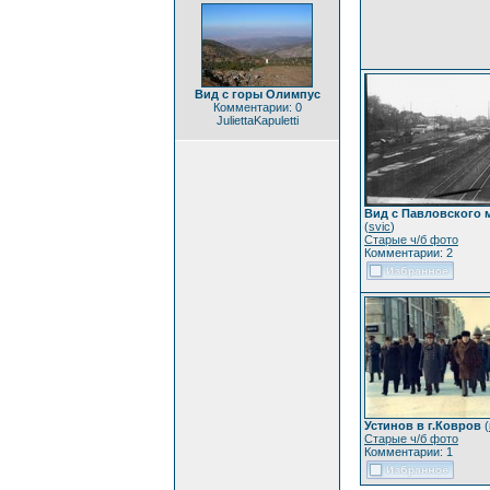
Вид с горы Олимпус
Комментарии: 0
JuliettaKapuletti
Вид с Павловского м
(
svic
)
Старые ч/б фото
Комментарии: 2
Устинов в г.Ковров
(
Старые ч/б фото
Комментарии: 1