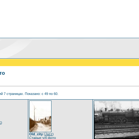
то
 7 страницах. Показано: с 49 по 60.
K
)
Old_city
(
Jazz
)
Старые ч/б фото