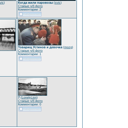
vic
)
Когда жили паровозы
(
svic
)
Старые ч/б фото
Комментарии: 2
Товарищ Устинов и девочка
(
mozg
)
Старые ч/б фото
Комментарии: 1
7
(
LonelyLion
)
Старые ч/б фото
Комментарии: 0