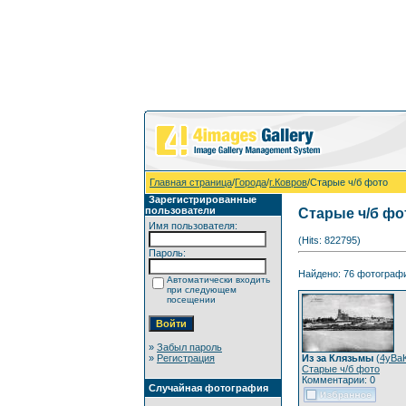
Главная страница
/
Города
/
г.Ковров
/Старые ч/б фото
Зарегистрированные
пользователи
Старые ч/б фо
Имя пользователя:
(Hits: 822795)
Пароль:
Найдено: 76 фотографий
Автоматически входить
при следующем
посещении
»
Забыл пароль
»
Регистрация
Из за Клязьмы
(
4yBa
Старые ч/б фото
Комментарии: 0
Случайная фотография