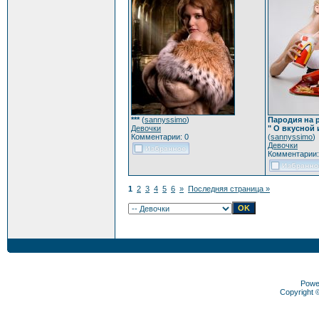
***
(
sannyssimo
)
Пародия на 
Девочки
" О вкусной 
Комментарии: 0
(
sannyssimo
)
Девочки
Комментарии:
1
2
3
4
5
6
»
Последняя страница »
Powe
Copyright