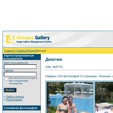
Главная страница
/
Люди
/Девочки
Зарегистрированные
пользователи
Девочки
Имя пользователя:
(Hits: 964772)
Пароль:
Найдено: 153 фотографий 13 страницах. Показано: с
Автоматически входить
при следующем
посещении
»
Забыл пароль
»
Регистрация
Случайная фотография