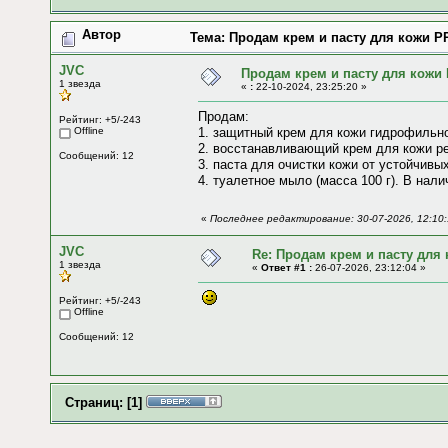
Автор
Тема: Продам крем и пасту для кожи P
JVC
Продам крем и пасту для кожи
1 звезда
«
:
22-10-2024, 23:25:20 »
Продам:
Рейтинг: +5/-243
Offline
1. защитный крем для кожи гидрофильног
2. восстанавливающий крем для кожи ре
Сообщений: 12
3. паста для очистки кожи от устойчивых
4. туалетное мыло (масса 100 г). В нали
«
Последнее редактирование: 30-07-2026, 12:10
JVC
Re: Продам крем и пасту для
1 звезда
«
Ответ #1 :
26-07-2026, 23:12:04 »
Рейтинг: +5/-243
Offline
Сообщений: 12
Страниц:
[
1
]