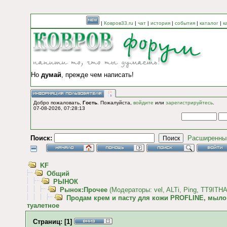
|
Ковров33.ru
|
чат
|
история
|
события
|
каталог
|
к
Но
думай
, прежде чем написать!
Добро пожаловать,
Гость
. Пожалуйста,
войдите
или
зарегистрируйтесь
.
07-08-2026, 07:28:13
Поиск:
Расширенны
KF
Общий
РЫНОК
Рынок:Прочее
(Модераторы:
vel
,
ALTi
,
Ping
,
TT9ITH
Продам крем и пасту для кожи PROFLINE, мыло
туалетное
Страниц:
[
1
]