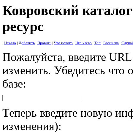
Ковровский каталог
ресурс
|
Начало
|
Добавить
|
Править
|
Что нового
|
Что клёво
|
Топ
|
Рассылка
|
Случа
Пожалуйста, введите URL
изменить. Убедитесь что 
базе:
Теперь введите новую инф
изменения):